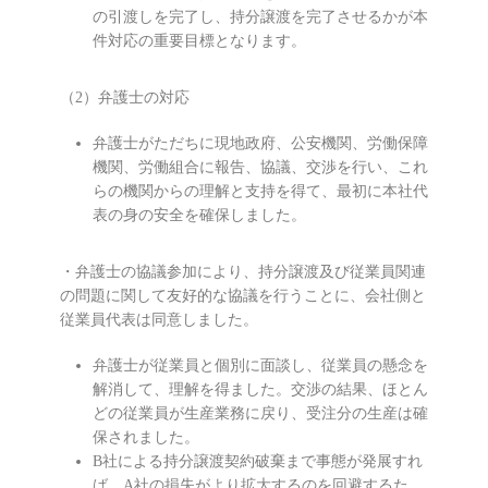
の引渡しを完了し、持分譲渡を完了させるかが本
件対応の重要目標となります。
（2）弁護士の対応
弁護士がただちに現地政府、公安機関、労働保障
機関、労働組合に報告、協議、交渉を行い、これ
らの機関からの理解と支持を得て、最初に本社代
表の身の安全を確保しました。
・弁護士の協議参加により、持分譲渡及び従業員関連
の問題に関して友好的な協議を行うことに、会社側と
従業員代表は同意しました。
弁護士が従業員と個別に面談し、従業員の懸念を
解消して、理解を得ました。交渉の結果、ほとん
どの従業員が生産業務に戻り、受注分の生産は確
保されました。
B社による持分譲渡契約破棄まで事態が発展すれ
ば、A社の損失がより拡大するのを回避するた