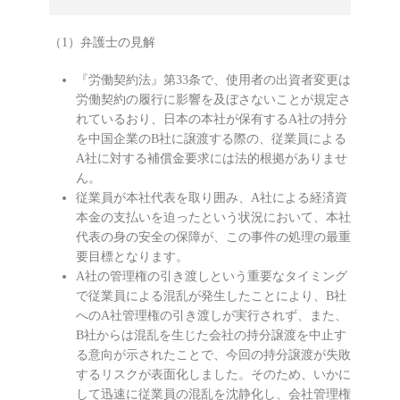
（1）弁護士の見解
『労働契約法』第33条で、使用者の出資者変更は
労働契約の履行に影響を及ぼさないことが規定さ
れているおり、日本の本社が保有するA社の持分
を中国企業のB社に譲渡する際の、従業員による
A社に対する補償金要求には法的根拠がありませ
ん。
従業員が本社代表を取り囲み、A社による経済資
本金の支払いを迫ったという状況において、本社
代表の身の安全の保障が、この事件の処理の最重
要目標となります。
A社の管理権の引き渡しという重要なタイミング
で従業員による混乱が発生したことにより、B社
へのA社管理権の引き渡しが実行されず、また、
B社からは混乱を生じた会社の持分譲渡を中止す
る意向が示されたことで、今回の持分譲渡が失敗
するリスクが表面化しました。そのため、いかに
して迅速に従業員の混乱を沈静化し、会社管理権