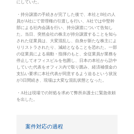
にしていた。
・持分譲渡の手続きが完了した後で、本社とB社の人
員がA社にて管理権の引渡しを行い、A社では中堅幹
部による社内会議を行い、持分譲渡について告知し
た。当日、突然会社の株主が持分譲渡することを知ら
された従業員は、大変混乱し、自身が新たな株主によ
りリストラされたり、減給となることを恐れた。一部
の従業員による扇動・指揮のもと、全従業員が業務を
停止してオフィスビルを包囲し、日本の本社から訪中
していた代表をオフィス内で取り囲み、経済補償金の
支払い要求に本社代表が同意するよう迫るという状況
が3日間続き、現場は大変な混乱状態となった。
・A社は現場での対処を求めて弊所弁護士に緊急依頼
を出した。
案件対応の過程