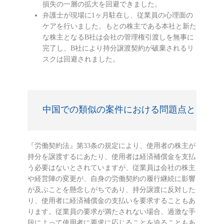
損失の一層の拡大を回避できました。
弁護士が現場に1ヶ月駐在し、従業員の心理面の
ケアを行いました。もとの株主である本社と新た
な株主となるB社は会社の管理権引渡しを無事に
完了し、B社により持分譲渡契約が破棄されるリ
スクは回避されました。
中国での類似の案件における問題点とアドバ
『労働契約法』第33条の規定により、使用者の株主が
持分を譲渡するにあたり、使用者は経済補償金を支払
う必要はないとされていますが、従業員は会社の株主
や経営陣の変更が、自身の労働契約の履行継続に影響
が及ぶことを懸念しがちであり、持分譲渡に反対した
り、使用者に経済補償金の支払いを要求することもあ
ります。従業員の要求が満たされない場合、過激な手
段によって使用者に要求に応じることを迫ることもあ