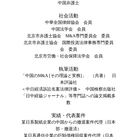
中国弁護士
社会活動
中華全国律師協会 会員
中国法学会 会員
北京市弁護士協会 M&A専門委員会 委員
北京市弁護士協会 国際投資法律事務専門委員
会 委員
北京市労働・社会保障法学会 会員
執筆活動
「中国のM&A [その理論と実務]」 （共著） 日
本評論社
＜中日経済訴訟名案法律評価＞ 中国検察出版社
「日中経協ジャーナル」等専門誌への論文掲載多
数
実績・代表案件
某日系製紙企業の中国からの撤退案件代理（日本
部・撤退済）
某日系通信企業の巨額債権回収案件代理（日本