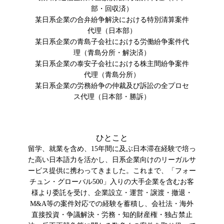
部・回収済）
某日系企業の合弁紛争解決における特別清算案件
代理（日本部）
某日系企業の青島子会社における労働紛争案件代
理（青島分所・解決済）
某日系企業の泰安子会社における株主間紛争案件
代理（青島分所）
某日系企業の労務紛争の仲裁及び訴訟の全プロセ
ス代理（日本部・勝訴）
ひとこと
留学、就業を含め、15年間に及ぶ日本滞在経験で培っ
た高い日本語力を活かし、日系企業向けのリーガルサ
ービス提供に携わってきました。これまで、「フォー
チュン・グローバル500」入りの大手企業を含むお客
様より委託を受け、企業設立・運営・譲渡・撤退・
M&A等の案件対応での経験を蓄積し、会社法・海外
直接投資・争議解決・労務・知的財産権・独占禁止