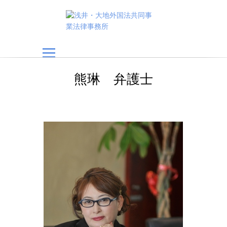
浅井・大地外国法共
同事業法律事務所
熊琳 弁護士