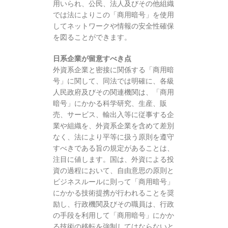
用いられ、公民、法人及びその他組織
では法によりこの「商用暗号」を使用
してネットワークや情報の安全性確保
を図ることができます。
日系企業が留意すべき点
外資系企業と密接に関係する「商用暗
号」に関して、同法では明確に、各級
人民政府及びその関連機関は、「商用
暗号」にかかる科学研究、生産、販
売、サービス、輸出入等に従事する企
業や組織を、外資系企業を含めて差別
なく、法により平等に扱う原則を遵守
すべきである旨の規定があることは、
注目に値します。国は、外資による投
資の過程において、自由意思の原則と
ビジネスルールに則って「商用暗号」
にかかる技術提携が行われることを奨
励し、行政機関及びその職員は、行政
の手段を利用して「商用暗号」にかか
る技術の移転を強制してはならないと