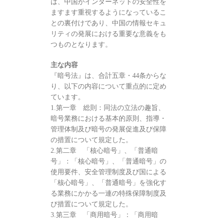
は、中国がインターネットの安全性を
ますます重視するようになっているこ
との裏付けであり、中国の情報セキュ
リティの発展における重要な意義をも
つものとなります。
主な内容
『暗号法』は、合計五章・44条からな
り、以下の内容について重点的に定め
ています。
1.第一章 総則：同法の立法の趣旨、
暗号業務における基本的原則、指導・
管理体制及び暗号の発展促進及び保障
の措置について規定した。
2.第二章 「核心暗号」、「普通暗
号」：「核心暗号」、「普通暗号」の
使用要件、安全管理制度及び国による
「核心暗号」、「普通暗号」を強化す
る業務にかかる一連の特殊保障制度及
び措置について規定した。
3.第三章 「商用暗号」：「商用暗