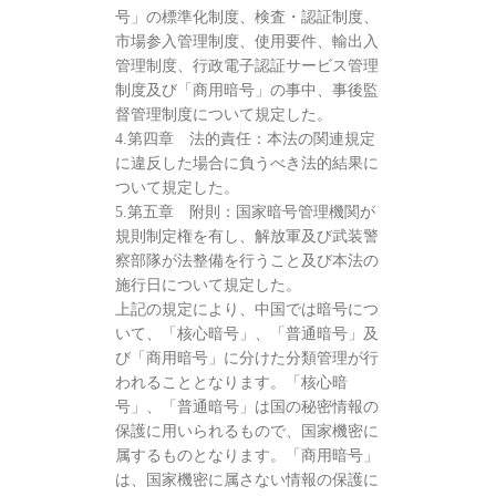
号」の標準化制度、検査・認証制度、
市場参入管理制度、使用要件、輸出入
管理制度、行政電子認証サービス管理
制度及び「商用暗号」の事中、事後監
督管理制度について規定した。
4.第四章 法的責任：本法の関連規定
に違反した場合に負うべき法的結果に
ついて規定した。
5.第五章 附則：国家暗号管理機関が
規則制定権を有し、解放軍及び武装警
察部隊が法整備を行うこと及び本法の
施行日について規定した。
上記の規定により、中国では暗号につ
いて、「核心暗号」、「普通暗号」及
び「商用暗号」に分けた分類管理が行
われることとなります。「核心暗
号」、「普通暗号」は国の秘密情報の
保護に用いられるもので、国家機密に
属するものとなります。「商用暗号」
は、国家機密に属さない情報の保護に