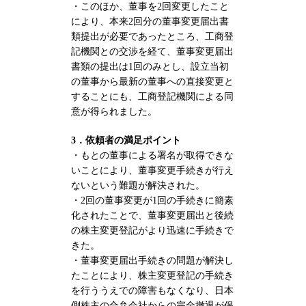
・このほか、董事を2回変更したこと
により、本来2回分の董事変更届出書
類提出が必要であったところ、工商登
記機関との交渉を経て、董事変更届出
書類の提出は1回のみとし、設立当初
の董事から最新の董事への直接変更と
することにも、工商登記機関による同
意が得られました。
3．依頼者の満足ポイント
・もとの董事による署名が取得できな
いことにより、董事変更手続きが行え
ないという難題が解決された。
・2回の董事変更が1回の手続きに簡素
化されたことで、董事変更届出と後続
の株主変更登記がより迅速に手続きで
きた。
・董事変更届出手続きの問題が解決し
たことにより、株主変更登記の手続き
を行ううえでの障害もなくなり、日本
側株主の合弁会社からの完全撤退が保