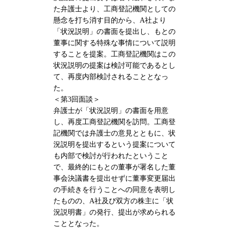
た弁護士より、工商登記機関としての
懸念を打ち消す目的から、A社より
「状況説明」の書面を提出し、もとの
董事に関する特殊な事情について説明
することを提案。工商登記機関はこの
状況説明の提案は検討可能であるとし
て、再度内部検討されることとなっ
た。
＜第3回面談＞
弁護士が「状況説明」の書面を用意
し、再度工商登記機関を訪問。工商登
記機関では弁護士の意見とともに、状
況説明を提出するという提案について
も内部で検討が行われたということ
で、最終的にもとの董事が署名した董
事会決議書を提出せずに董事変更届出
の手続きを行うことへの同意を表明し
たものの、A社及び双方の株主に「状
況説明書」の発行、提出が求められる
こととなった。