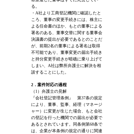
る。
・A社より工商登記機関に確認したと
ころ、董事の変更手続きには、株主に
よる任命書のほか、もとの董事による
署名のある、董事交替に関する董事会
決議書の提出が必要であるとのことだ
が、前期2名の董事による署名は取得
不可能であり、董事変更の届出手続き
と持分変更手続きが暗礁に乗り上げて
しまい、A社は弊所弁護士に解決を相
談することにした。
2．案件対応の過程
（1）弁護士の見解
『会社登記管理条例』 第37条の規定
により、董事、監事、経理（マネージ
ャー）に変更が生じた場合、もと会社
の登記を行った機関での届出が必要で
あるとされています。同条例第68条で
は、企業が本条例の規定の通りに関連