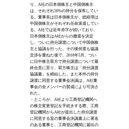
り、A社の日本側株主と中国側株主
は、それぞれ50%の持分を保有してい
る。董事長は日本側株主が、総経理は
中国側株主がそれぞれ任命派遣してい
る。A社では近年赤字が続いており、
日本側株主はA社からの撤退を決定
し、ついに持分譲渡について中国側株
主と協議を行った。その後何度も協議
交渉を重ねた後で、2018年5月、つい
に日中株主双方で持分譲渡について最
終合意に至り、双方株主は「持分譲渡
協議書」を締結した。また本件の持分
譲渡に同意する董事会決議は、A社董
事会の全メンバーの賛成により可決さ
れた。
・ところが、A社より工商登記機関へ
の株主変更登記を手続きする際、工商
登記機関からA社が提出した持分譲渡
に同意する旨の董事会決議書上に署名
のある董事と、工商登記機関に届出の