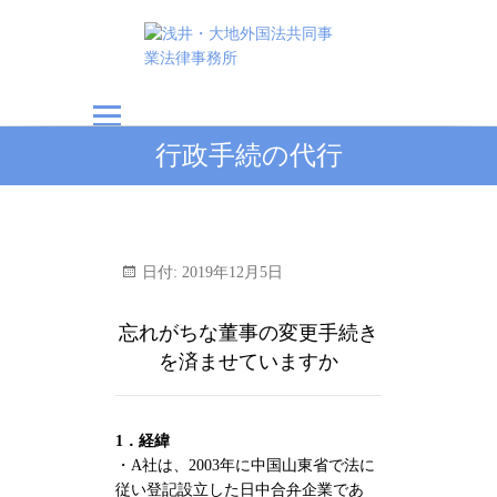
浅井・大地外国法共
行政手続の代行
同事業法律事務所
日付:
2019年12月5日
忘れがちな董事の変更手続き
を済ませていますか
1．経緯
・A社は、2003年に中国山東省で法に
従い登記設立した日中合弁企業であ