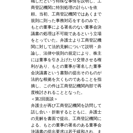
職したという特殊な事情を説明し、工
商登記機関に特別処理の計らいを依
頼。当初、工商登記機関ではあくまで
規則に則った事務対応をするのみで、
もとの董事による署名のない董事会決
議書の処理は不可能であるという立場
をとっていた。弁護士より工商登記機
関に対して法的見解について説明・弁
論し、法律や規則の規定により、株主
には董事を引き上げたり交替させる権
利があり、もとの董事が署名した董事
会決議書という書類の提出そのものが
法的な根拠を欠くものであることを指
摘し、この件は工商登記機関内部で再
度検討されることとなった。
＜第2回面談＞
弁護士が再び工商登記機関を訪問して
話し合い・折衝するとともに、弁護士
の見解を書面で提出。工商登記機関に
よる、もとの董事の署名のある董事会
決議書の提出要求は若干緩和され、ま