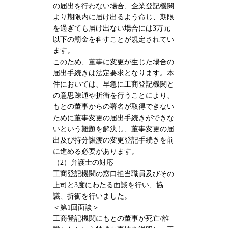
の届出を行わない場合、企業登記機関
より期限内に届け出るよう命じ、期限
を過ぎても届け出ない場合には3万元
以下の罰金を科すことが規定されてい
ます。
このため、董事に変更が生じた場合の
届出手続きは法定要求となります。本
件においては、早急に工商登記機関と
の意思疎通や折衝を行うことにより、
もとの董事からの署名が取得できない
ために董事変更の届出手続きができな
いという難題を解決し、董事変更の届
出及び持分譲渡の変更登記手続きを前
に進める必要があります。
（2）弁護士の対応
工商登記機関の窓口担当職員及びその
上司と3度にわたる面談を行い、協
議、折衝を行いました。
＜第1回面談＞
工商登記機関にもとの董事が死亡/離