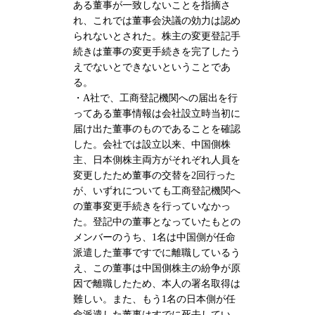
ある董事が一致しないことを指摘さ
れ、これでは董事会決議の効力は認め
られないとされた。株主の変更登記手
続きは董事の変更手続きを完了したう
えでないとできないということであ
る。
・A社で、工商登記機関への届出を行
ってある董事情報は会社設立時当初に
届け出た董事のものであることを確認
した。会社では設立以来、中国側株
主、日本側株主両方がそれぞれ人員を
変更したため董事の交替を2回行った
が、いずれについても工商登記機関へ
の董事変更手続きを行っていなかっ
た。登記中の董事となっていたもとの
メンバーのうち、1名は中国側が任命
派遣した董事ですでに離職しているう
え、この董事は中国側株主の紛争が原
因で離職したため、本人の署名取得は
難しい。また、もう1名の日本側が任
命派遣した董事はすでに死去してい