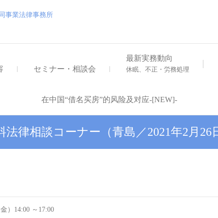
浅井・大地外国法共同事業
浅井・大地外国法共同事業法律事務所
最新実務動向
容
セミナー・相談会
休眠、不正・労務処理
在中国“借名买房”的风险及对应-[NEW]-
料法律相談コーナー（青島／2021年2月26
）14:00 ～17:00