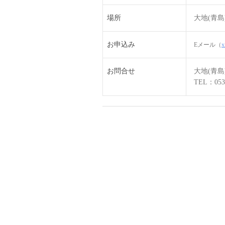
場所
大地(青島
お申込み
Eメール（
x
お問合せ
大地(青
TEL：0532