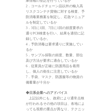
庫情報の登記を行っているか
2．コールドチェーン品以外の輸入高
リスクコンテナ貨物に対する検査、予
防消毒業務案を制定し、応急マニュア
ルを制定しているか
3．3日に1回、7日に1回の頻度要求の
通りPCR検査を行い、結果を適切に記
録しているか。
4．予防消毒は要求通りに実施してい
るか
5．サンプル採取の頻度、数量、部位
及び方法が要求に適合しているか
6．従業員が正確に防護用品を着用
し、個人の衛生に注意しているか
7．手袋、マスク、防護服等の物資の
備蓄量が十分か
◆日系企業へのアドバイス
上記以外にも、政府により通常点検
が行われるその他の項目は、各地によ
っても視察の重点が異なり、テクニッ