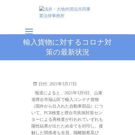
浅井・大地外国法共
輸入貨物に対するコロナ対
同事業法律事務所
策の最新状況
日付:
2021年3月17日
報道によると、2021年3月9日、山東
省煙台市福山区で輸入コンテナ貨物
（国外から仕入れた自動車部品）につ
いて、PCR検査と煙台市疾病対策セン
ターによる再検査が行われていずれも
陽性結果が出たため全てを封印し、接
触した関係者も全員、隔離観察及び