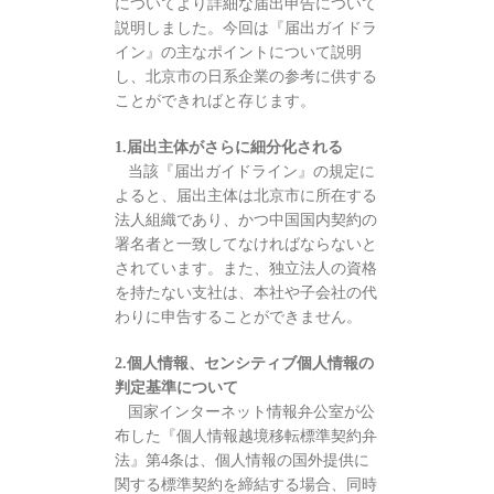
についてより詳細な届出申告について
説明しました。今回は『届出ガイドラ
イン』の主なポイントについて説明
し、北京市の日系企業の参考に供する
ことができればと存じます。
1.届出主体がさらに細分化される
当該『届出ガイドライン』の規定に
よると、届出主体は北京市に所在する
法人組織であり、かつ中国国内契約の
署名者と一致してなければならないと
されています。また、独立法人の資格
を持たない支社は、本社や子会社の代
わりに申告することができません。
2.個人情報、センシティブ個人情報の
判定基準について
国家インターネット情報弁公室が公
布した『個人情報越境移転標準契約弁
法』第4条は、個人情報の国外提供に
関する標準契約を締結する場合、同時