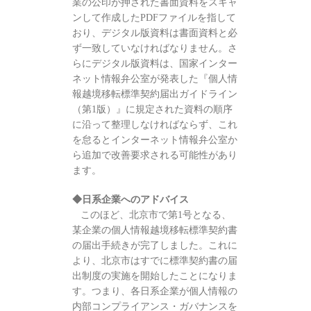
業の公印が押された書面資料をスキャ
ンして作成したPDFファイルを指して
おり、デジタル版資料は書面資料と必
ず一致していなければなりません。さ
らにデジタル版資料は、国家インター
ネット情報弁公室が発表した『個人情
報越境移転標準契約届出ガイドライン
（第1版）』に規定された資料の順序
に沿って整理しなければならず、これ
を怠るとインターネット情報弁公室か
ら追加で改善要求される可能性があり
ます。
◆日系企業へのアドバイス
このほど、北京市で第1号となる、
某企業の個人情報越境移転標準契約書
の届出手続きが完了しました。これに
より、北京市はすでに標準契約書の届
出制度の実施を開始したことになりま
す。つまり、各日系企業が個人情報の
内部コンプライアンス・ガバナンスを