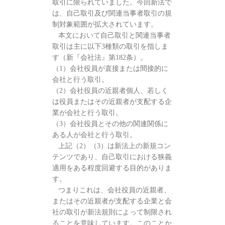
取引に限られていました。今回新法で
は、自己取引及び関連当事者取引の規
制対象範囲が拡大されています。
本文において自己取引と関連当事者
取引は主に以下3種類の取引を指しま
す（新『会社法』第182条）。
（1）会社役員が直接または間接的に
会社と行う取引。
（2）会社役員の近親者個人、若しく
は役員またはその近親者が支配する企
業が会社と行う取引。
（3）会社役員とその他の関連関係に
ある人が会社と行う取引。
上記（2）（3）は新法上の新規コン
テンツであり、自己取引における狭義
適用をある程度回避する目的がありま
す。
つまりこれは、会社役員の近親者、
またはその近親者が支配する企業と会
社の取引が新法規則によって制限され
ることを意味しています。このことか