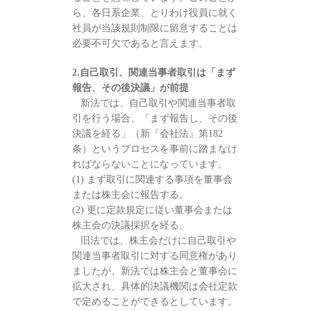
ら、各日系企業、とりわけ役員に就く
社員が当該規則制限に留意することは
必要不可欠であると言えます。
2.自己取引、関連当事者取引は「まず
報告、その後決議」が前提
新法では、自己取引や関連当事者取
引を行う場合、「まず報告し、その後
決議を経る」（新『会社法』第182
条）というプロセスを事前に踏まなけ
ればならないことになっています。
(1) まず取引に関連する事項を董事会
または株主会に報告する。
(2) 更に定款規定に従い董事会または
株主会の決議採択を経る。
旧法では、株主会だけに自己取引や
関連当事者取引に対する同意権があり
ましたが、新法では株主会と董事会に
拡大され、具体的決議機関は会社定款
で定めることができるとしています。