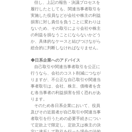
但し、上記の報告・決議プロセスを
履行したとしても、関連当事者取引を
実施した役員などが会社や株主の利益
損害に対し責任を負うことに変わりは
ないため、その取引により会社や株主
の利益を損なうことにならないかどう
か、具体的なケースと結びつけながら
総合的に判断しなければなりません。
◆日系企業へのアドバイス
自己取引や関連当事者取引を公正に
行うなら、会社のコスト削減につなが
りますが、不公正な自己取引や関連当
事者取引は、会社、株主、債権者を含
む各当事者の利益損害を招く恐れがあ
ります。
そのため各日系企業において、役員
及びその近親者が自己取引や関連当事
者取引を行うための必要手続きについ
て定款上で限定し、定款又は株主の決
定に違反して取引を行った場合の法的