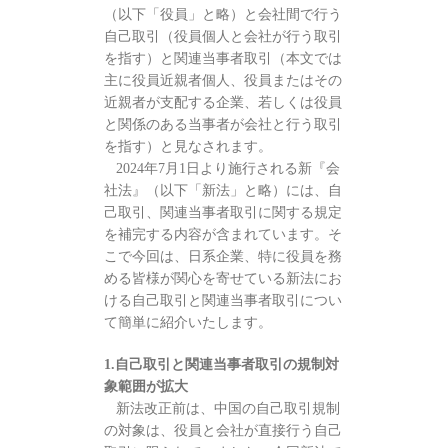
（以下「役員」と略）と会社間で行う
自己取引（役員個人と会社が行う取引
を指す）と関連当事者取引（本文では
主に役員近親者個人、役員またはその
近親者が支配する企業、若しくは役員
と関係のある当事者が会社と行う取引
を指す）と見なされます。
2024年7月1日より施行される新『会
社法』（以下「新法」と略）には、自
己取引、関連当事者取引に関する規定
を補完する内容が含まれています。そ
こで今回は、日系企業、特に役員を務
める皆様が関心を寄せている新法にお
ける自己取引と関連当事者取引につい
て簡単に紹介いたします。
1.自己取引と関連当事者取引の規制対
象範囲が拡大
新法改正前は、中国の自己取引規制
の対象は、役員と会社が直接行う自己