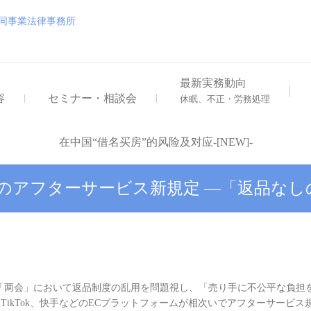
浅井・大地外国法共同事業
浅井・大地外国法共同事業法律事務所
最新実務動向
容
セミナー・相談会
休眠、不正・労務処理
在中国“借名买房”的风险及对应-[NEW]-
トのアフターサービス新規定 ―「返品なし
の「两会」において返品制度の乱用を問題視し、「売り手に不公平な負担
、TikTok、快手などのECプラットフォームが相次いでアフターサービ