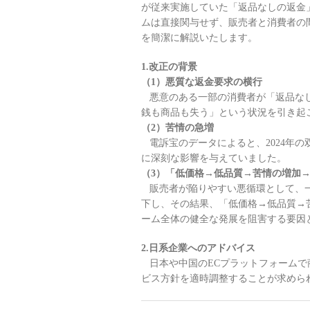
が従来実施していた「返品なしの返金
ムは直接関与せず、販売者と消費者の
を簡潔に解説いたします。
1.改正の背景
（1）悪質な返金要求の横行
悪意のある一部の消費者が「返品なし
銭も商品も失う」という状況を引き起
（2）苦情の急増
電訴宝のデータによると、2024年の
に深刻な影響を与えていました。
（3）「低価格→低品質→苦情の増加
販売者が陥りやすい悪循環として、一
下し、その結果、「低価格→低品質→
ーム全体の健全な発展を阻害する要因
2.日系企業へのアドバイス
日本や中国のECプラットフォームで
ビス方針を適時調整することが求めら