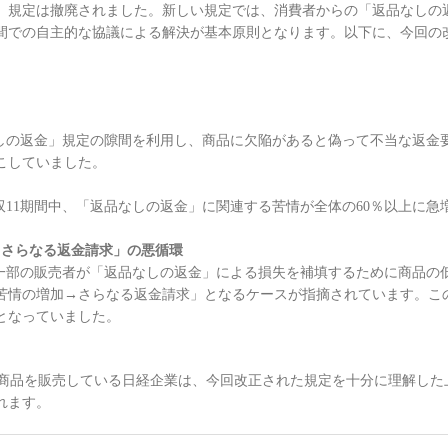
」規定は撤廃されました。新しい規定では、消費者からの「返品なしの
間での自主的な協議による解決が基本原則となります。以下に、今回の
の返金」規定の隙間を利用し、商品に欠陥があると偽って不当な返金
こしていました。
双11期間中、「返品なしの返金」に関連する苦情が全体の60％以上に
→さらなる返金請求」の悪循環
部の販売者が「返品なしの返金」による損失を補填するために商品の
苦情の増加→さらなる返金請求」となるケースが指摘されています。こ
となっていました。
商品を販売している日経企業は、今回改正された規定を十分に理解した
れます。