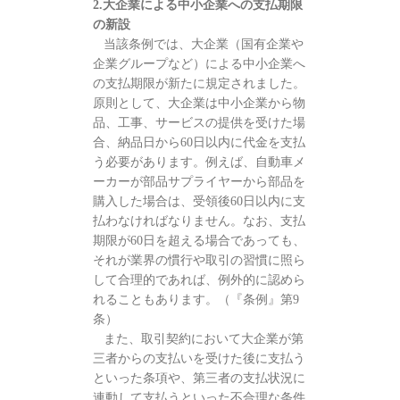
2.大企業による中小企業への支払期限
の新設
当該条例では、大企業（国有企業や
企業グループなど）による中小企業へ
の支払期限が新たに規定されました。
原則として、大企業は中小企業から物
品、工事、サービスの提供を受けた場
合、納品日から60日以内に代金を支払
う必要があります。例えば、自動車メ
ーカーが部品サプライヤーから部品を
購入した場合は、受領後60日以内に支
払わなければなりません。なお、支払
期限が60日を超える場合であっても、
それが業界の慣行や取引の習慣に照ら
して合理的であれば、例外的に認めら
れることもあります。（『条例』第9
条）
また、取引契約において大企業が第
三者からの支払いを受けた後に支払う
といった条項や、第三者の支払状況に
連動して支払うといった不合理な条件