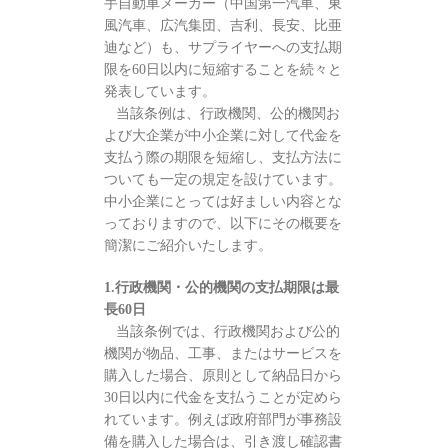
手自動車メーカー（中国第一汽車、東
風汽車、広汽集団、吉利、長安、比亜
迪など）も、サプライヤーへの支払期
限を60日以内に短縮することを続々と
発表しています。
当該条例は、行政機関、公的機関お
よび大企業が中小企業に対して代金を
支払う際の期限を短縮し、支払方法に
ついても一定の規定を設けています。
中小企業にとっては好ましい内容とな
っておりますので、以下にその概要を
簡潔にご紹介いたします。
1.行政機関・公的機関の支払期限は最
長60日
当該条例では、行政機関および公的
機関が物品、工事、またはサービスを
購入した場合、原則として納品日から
30日以内に代金を支払うことが定めら
れています。例えば政府部門が事務設
備を購入した場合は、引き渡し確認書