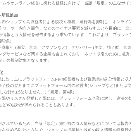
ームやオンライン経営に携わる皆様に向けて、当該『規定』の主なポイ
を新規追加
内ショップや高収益者による脱税や租税回避行為を抑制し、オンライ
詐欺」や「内向き競争」などのマイナス要素を減らすことを目的に、全
分情報と収入情報を報告するよう求めています。これにより、プラット
第2条)
引 (淘宝、京東、アマゾンなど)、デリバリー (美団、餓了麼、京東など
ングサービスなど関する企業も含まれており、ネット取引のために場所
定』の規制対象となります。
化
に対し主にプラットフォーム内の経営者および従業員の身分情報と収
了後の翌月までにプラットフォーム内の経営者(ショップなど)または従
しなければなりません。(『規定』第4条)
際やリスクが発覚した際には、プラットフォーム企業に対し、違法の疑
など)の提出が求められることもあります。
されているため、当該『規定』施行前の収入情報などについては報告の義
を求める以外の方法で、ショップや従業員の以前の収入情報や経営行