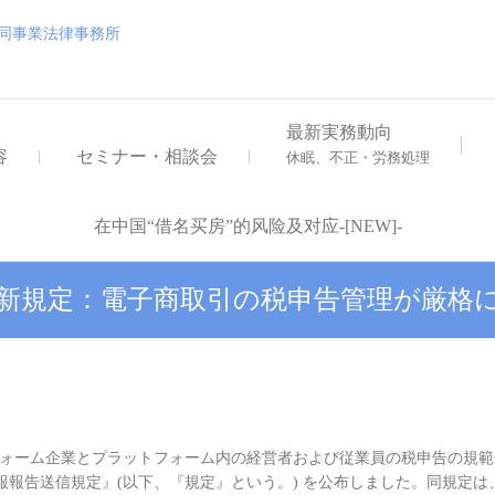
浅井・大地外国法共同事業
浅井・大地外国法共同事業法律事務所
最新実務動向
容
セミナー・相談会
休眠、不正・労務処理
在中国“借名买房”的风险及对应-[NEW]-
新規定：電子商取引の税申告管理が厳格
トフォーム企業とプラットフォーム内の経営者および従業員の税申告の規
報報告送信規定』(以下、『規定』という。) を公布しました。同規定