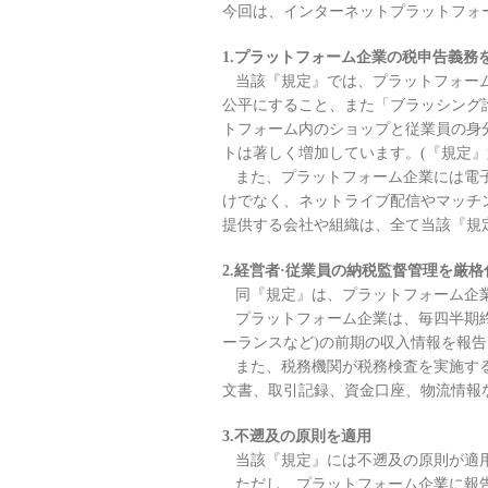
今回は、インターネットプラットフォ
1.プラットフォーム企業の税申告義務
当該『規定』では、プラットフォーム
公平にすること、また「ブラッシング
トフォーム内のショップと従業員の身
トは著しく増加しています。(『規定』
また、プラットフォーム企業には電子商取
けでなく、ネットライブ配信やマッチ
提供する会社や組織は、全て当該『規
2.経営者·従業員の納税監督管理を厳格
同『規定』は、プラットフォーム企業
プラットフォーム企業は、毎四半期終
ーランスなど)の前期の収入情報を報告
また、税務機関が税務検査を実施する
文書、取引記録、資金口座、物流情報
3.不遡及の原則を適用
当該『規定』には不遡及の原則が適用
ただし、プラットフォーム企業に報告