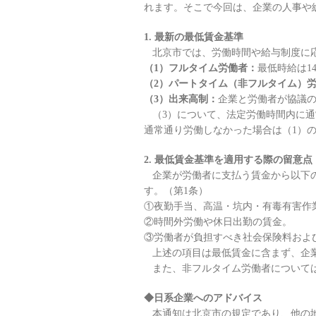
れます。そこで今回は、企業の人事や
1. 最新の最低賃金基準
北京市では、労働時間や給与制度に応
（1）フルタイム労働者：
最低時給は14
（2）パートタイム（非フルタイム）
（3）出来高制：
企業と労働者が協議
（3）について、法定労働時間内に通
通常通り労働しなかった場合は（1）
2. 最低賃金基準を適用する際の留意点
企業が労働者に支払う賃金から以下の
す。（第1条）
①夜勤手当、高温・坑内・有毒有害作
②時間外労働や休日出勤の賃金。
③労働者が負担すべき社会保険料およ
上述の項目は最低賃金に含まず、企
また、非フルタイム労働者については
◆日系企業へのアドバイス
本通知は北京市の規定であり、他の地