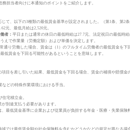
総務担当者向けに本通知のポイントをご紹介します。
じて、以下の3種類の最低賃金基準が設定されました。（第1条、第2条
.62元、最低月給は2,520元。
労働者：
平日または通常の休日の最低時給は27.7元、法定祝日の最低時給は
のうえで作業量（労働定額）および単価を決定します。
常通り労働した場合、賃金は（1）のフルタイム労働者の最低賃金を下
の最低賃金を下回る可能性があるということを意味します。
項目を差し引いた結果、最低賃金を下回る場合、賃金の補填や賠償金
業などの特殊作業環境における手当。
び住宅積立金。
業が別途支払う必要があります。
、最低賃金基準に企業および従業員が負担する年金・医療・失業保険
域では最低賃金額や社会保険料を含むかどうかなどの規定が異なる場