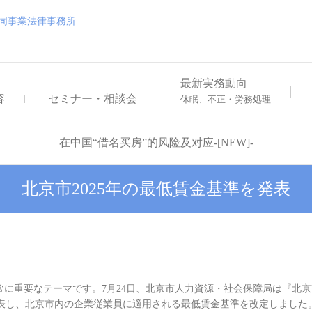
浅井・大地外国法共同事業
浅井・大地外国法共同事業法律事務所
最新実務動向
容
セミナー・相談会
休眠、不正・労務処理
在中国“借名买房”的风险及对应-[NEW]-
北京市2025年の最低賃金基準を発表
重要なテーマです。7月24日、北京市人力資源・社会保障局は『北京市
表し、北京市内の企業従業員に適用される最低賃金基準を改定しました。