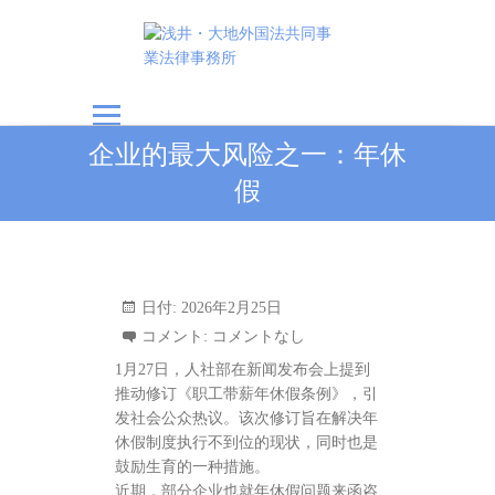
浅井・大地外国法共
企业的最大风险之一：年休
同事業法律事務所
假
日付:
2026年2月25日
コメント:
コメントなし
1月27日，人社部在新闻发布会上提到
推动修订《职工带薪年休假条例》，引
发社会公众热议。该次修订旨在解决年
休假制度执行不到位的现状，同时也是
鼓励生育的一种措施。
近期，部分企业也就年休假问题来函咨