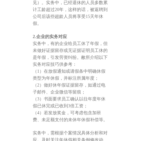
见）。实务中，已经退休的人员多数累
计工龄超过20年，这样的话，被返聘到
公司后该些超龄人员将享受15天年休
假。
2.企业的实务对应
实务中，有的企业给员工休了年假，但
未做好证据留存或无证据证明员工休的
是年假，引发劳资纠纷。敝所介绍以下
实务对应技巧供参考：
（1）在放假通知或请假条中明确休假
类型为年休假，并标注所属年度；
（2）做好休年假证据留存，如通过电
子邮件、企业微信等留痕；
（3）书面要求员工确认以往年度年休
假已休完或已收到3倍工资；
（4）若发放奖金，可考虑包含加班
费、未足额支付的未休年休假补偿等。
实务中，需根据个案情况具体分析和对
应。及时关注年休假相关条例修改动