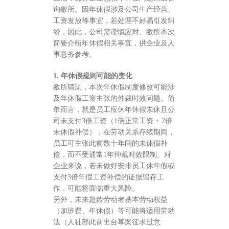
询敝所。因年休假涉及公司生产经营、
工资发放等事宜，若处理不好易引发纠
纷，因此，公司需谨慎应对。敝所本次
简要介绍年休假相关事宜，供企业及人
事总务参考。
1. 年休假规则可能的变化
敝所猜测，本次年休假制度修改可能涉
及年休假工资主张的仲裁时效问题。简
单而言，就是员工应休年休假未休且公
司未支付3倍工资（1倍正常工资 + 2倍
未休假补偿），在劳动关系存续期间，
员工可主张此前数十年间的未休假补
偿，而不受通常1年仲裁时效限制。对
企业来说，若未做好安排员工休年假或
支付3倍年假工资补偿的证据留存工
作，可能将面临重大风险。
另外，未来超龄劳动者基本劳动权益
（加班费、年休假）等可能将适用劳动
法（人社部此前出台草案征求过意