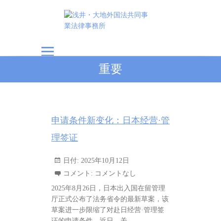
浅井・大地外国法共
重要
同事業法律事務所
申请条件新变化：日本经营·管
理签证
日付:
2025年10月12日
コメント:
コメントなし
2025年8月26日，日本出入国在留管理
厅正式公布了法务省令的最新草案，该
草案进一步限缩了对赴日经营·管理签
证的申请条件。近日，关…