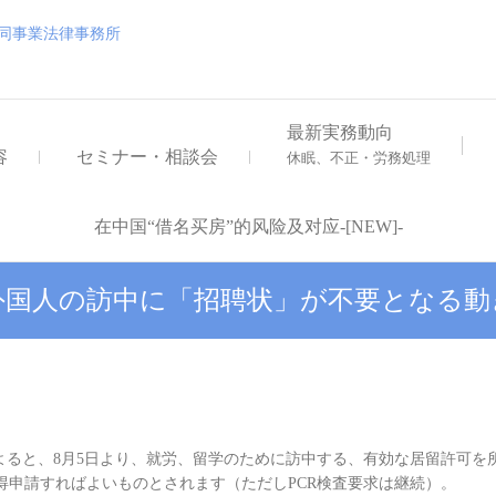
浅井・大地外国法共同事業
浅井・大地外国法共同事業法律事務所
最新実務動向
容
セミナー・相談会
休眠、不正・労務処理
在中国“借名买房”的风险及对应-[NEW]-
外国人の訪中に「招聘状」が不要となる動
よると、8月5日より、就労、留学のために訪中する、有効な居留許可を
得申請すればよいものとされます（ただしPCR検査要求は継続）。