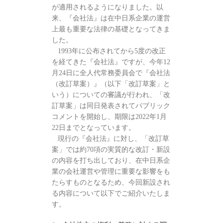
が適用されるようになりました。以
来、『会社法』は在中日系企業の運営
上最も重要な法律の基礎となってきま
した。
1993年に公布されてから5度の改正
を経てきた『会社法』ですが、今年12
月24日に全人代常務委員会で『会社法
（改訂草案）』（以下「改訂草案」と
いう）についての審議が行われ、「改
訂草案」は同日発表されてパブリック
コメントを開始し、期限は2022年1月
22日までとなっています。
現行の『会社法』に対し、「改訂草
案」では約70項の実質的な改訂・新設
の内容を打ち出しており、在中日系企
業の会社運営や管理に重要な影響をも
たらすものとなるため、今回新設され
る内容について以下でご紹介いたしま
す。