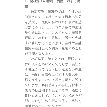
1．会社株主の権利・義務に対する調
整
「改訂草案」第51条では、会社の財
務資料に対する株主の知る権利の範囲
を拡大し、従前の会計帳簿に会計証憑
が加えられました。コロナ禍で中国現
地企業に出向くことのできない高級管
理職は、本社から現地の弁護士や会計
士に委託することにより、会社の会計
帳簿や会計証憑を閲覧、複製すること
が可能となります。
「改訂草案」第46条では、期限まで
に出資金を払い込んでおらず、会社か
ら催促されてもなお払い込まない株主
は、未納の出資金に相応する分の株主
権を喪失するという規定を新たに設け
ています。各日系企業の会社定款中に
出資の払込期限を設定する際、適度に
期限を延長しておくことで、払込みが
間に合わずに株主権を喪失する事態を
回避することができます。