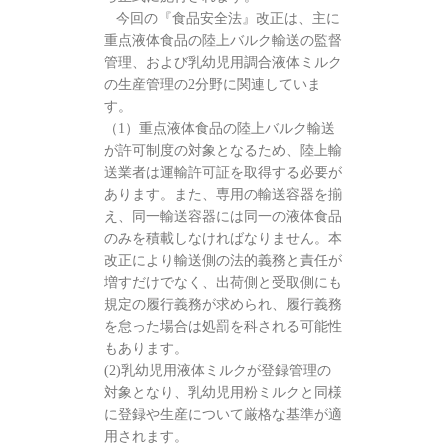
今回の『食品安全法』改正は、主に
重点液体食品の陸上バルク輸送の監督
管理、および乳幼児用調合液体ミルク
の生産管理の2分野に関連していま
す。
（1）重点液体食品の陸上バルク輸送
が許可制度の対象となるため、陸上輸
送業者は運輸許可証を取得する必要が
あります。また、専用の輸送容器を揃
え、同一輸送容器には同一の液体食品
のみを積載しなければなりません。本
改正により輸送側の法的義務と責任が
増すだけでなく、出荷側と受取側にも
規定の履行義務が求められ、履行義務
を怠った場合は処罰を科される可能性
もあります。
(2)乳幼児用液体ミルクが登録管理の
対象となり、乳幼児用粉ミルクと同様
に登録や生産について厳格な基準が適
用されます。