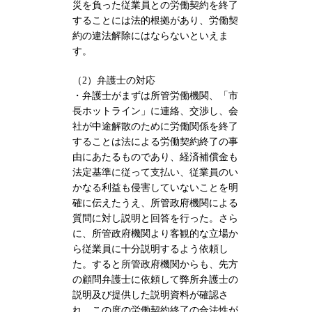
災を負った従業員との労働契約を終了
することには法的根拠があり、労働契
約の違法解除にはならないといえま
す。
（2）弁護士の対応
・弁護士がまずは所管労働機関、「市
長ホットライン」に連絡、交渉し、会
社が中途解散のために労働関係を終了
することは法による労働契約終了の事
由にあたるものであり、経済補償金も
法定基準に従って支払い、従業員のい
かなる利益も侵害していないことを明
確に伝えたうえ、所管政府機関による
質問に対し説明と回答を行った。さら
に、所管政府機関より客観的な立場か
ら従業員に十分説明するよう依頼し
た。すると所管政府機関からも、先方
の顧問弁護士に依頼して弊所弁護士の
説明及び提供した説明資料が確認さ
れ、この度の労働契約終了の合法性が