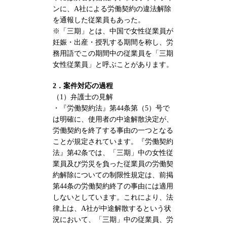
ンに、A社による労働契約の違法解除
を通報した従業員もあった。
※「三期」とは、中国で女性従業員が
妊娠・出産・授乳する期間を称し、労
務用語でこの期間中の従業員を「三期
女性従業員」と呼ぶことがあります。
2．案件対応の過程
（1）弁護士の見解
・『労働契約法』第44条第（5）号で
は明確に、使用者の中途解散決定が、
労働契約を終了する事由の一つとなる
ことが規定されています。『労働契約
法』第42条では、「三期」中の女性従
業員及び労災を負った従業員の労働契
約解除についての制限性規定は、前掲
第44条の労働契約終了の事由には適用
しないとしています。これにより、法
律上は、A社が中途解散するという状
況において、「三期」中の従業員、労