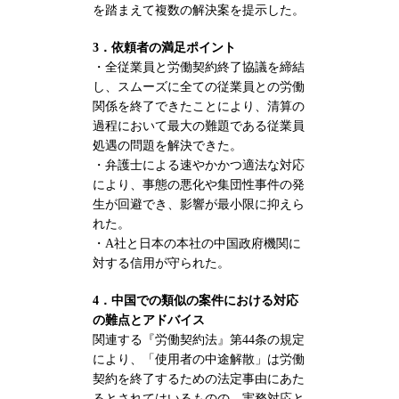
を踏まえて複数の解決案を提示した。
3．依頼者の満足ポイント
・全従業員と労働契約終了協議を締結
し、スムーズに全ての従業員との労働
関係を終了できたことにより、清算の
過程において最大の難題である従業員
処遇の問題を解決できた。
・弁護士による速やかかつ適法な対応
により、事態の悪化や集団性事件の発
生が回避でき、影響が最小限に抑えら
れた。
・A社と日本の本社の中国政府機関に
対する信用が守られた。
4．中国での類似の案件における対応
の難点とアドバイス
関連する『労働契約法』第44条の規定
により、「使用者の中途解散」は労働
契約を終了するための法定事由にあた
るとされてはいるものの、実務対応と