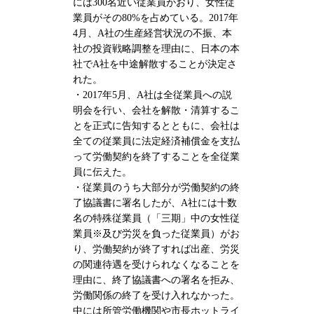
には300名近い従業員がおり、女性従
業員がその80%を占めている。2017年
4月、A社の生産経営状況の不振、本
社の投資戦略調整を理由に、日本の本
社でA社を中途解散することが決定さ
れた。
・2017年5月、A社は全従業員への説
明会を行い、会社を解散・清算するこ
とを正式に告知するとともに、会社は
全ての従業員に法定経済補償金を支払
って労働契約を終了することを全従業
員に伝えた。
・従業員のうち大部分が労働契約の終
了協議書に署名したが、A社には十数
名の特殊従業員（「三期」中の女性従
業員※及び労災を負った従業員）がお
り、労働契約が終了すれば出産、労災
の関連待遇を受けられなくなることを
理由に、終了協議書への署名を拒み、
労働関係の終了を受け入れなかった。
中には所管労働機関や市長ホットライ