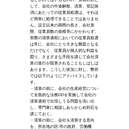
して、会社の中途解散、清算、登記抹
消にあたっての従業員処遇は、それほ
ど簡単に処理できることではありませ
ん。設立以来の期間の長さ、会社形
態、従業員数の規模等にかかわらず、
実際の清算過程においての従業員処遇
は常に、会社にとり大きな難題となる
だけでなく、従業員が個人的な利益を
図り、さまざまな手段を講じて会社清
算の進行が阻害されることもしばしば
あります。こうした状況に対し、弊所
では以下のようにアドバイスしていま
す。
・清算の前に、会社の生産経営につい
て全面的な法務DDを実施して会社の
清算過程で出現しうる問題を洗い出
し、専門家に相談しあらかじめ対応を
講じておく。
・清算の前に、会社を清算する意向
を、所在地の区/市の政府、労働機