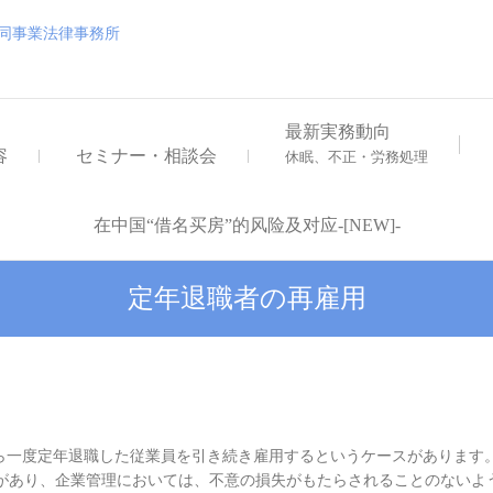
浅井・大地外国法共同事業
浅井・大地外国法共同事業法律事務所
最新実務動向
容
セミナー・相談会
休眠、不正・労務処理
在中国“借名买房”的风险及对应-[NEW]-
定年退職者の再雇用
一度定年退職した従業員を引き続き雇用するというケースがあります
があり、企業管理においては、不意の損失がもたらされることのないよ