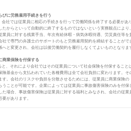
らびに労務雇用手続きを行う
会社では従業員に相応の手続きを行って労働関係を終了する必要があ
したからといって自動的に終了するものではないという実務観点により
従業員に対する残業手当、年次有給休暇・病気休暇待遇、労災責任等を
会社で専門の弁護士のサポートのもと労務雇用契約を締結することがで
係へと変更され、会社は以後労働契約を履行しなくてよいものとなりま
に商業保険を付保する
と、それにより会社ではその従業員について社会保険を付保すること
保険基金から支払われていた各種費用は全て会社負担に変わります。そ
ます。会社のリスクや負担を分散させるためには、従業員に商業保険の
らうことが可能です。企業によっては従業員に事故傷害保険のみを付保
した場合、事故傷害保険は従業員に対する福利とみなされ、会社の従業
必要があります。