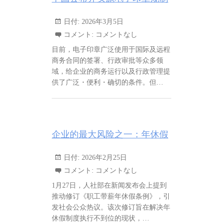
日付:
2026年3月5日
コメント:
コメントなし
目前，电子印章广泛使用于国际及远程
商务合同的签署、行政审批等众多领
域，给企业的商务运行以及行政管理提
供了广泛・便利・确切的条件。但…
企业的最大风险之一：年休假
日付:
2026年2月25日
コメント:
コメントなし
1月27日，人社部在新闻发布会上提到
推动修订《职工带薪年休假条例》，引
发社会公众热议。该次修订旨在解决年
休假制度执行不到位的现状，…